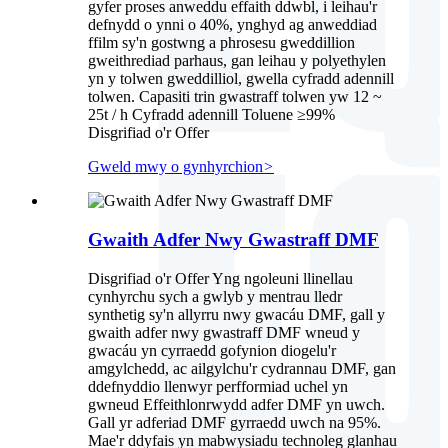
gyfer proses anweddu effaith ddwbl, i leihau'r
defnydd o ynni o 40%, ynghyd ag anweddiad
ffilm sy'n gostwng a phrosesu gweddillion
gweithrediad parhaus, gan leihau y polyethylen
yn y tolwen gweddilliol, gwella cyfradd adennill
tolwen. Capasiti trin gwastraff tolwen yw 12 ~
25t / h Cyfradd adennill Toluene ≥99%
Disgrifiad o'r Offer
Gweld mwy o gynhyrchion
>
Gwaith Adfer Nwy Gwastraff DMF
Disgrifiad o'r Offer Yng ngoleuni llinellau
cynhyrchu sych a gwlyb y mentrau lledr
synthetig sy'n allyrru nwy gwacáu DMF, gall y
gwaith adfer nwy gwastraff DMF wneud y
gwacáu yn cyrraedd gofynion diogelu'r
amgylchedd, ac ailgylchu'r cydrannau DMF, gan
ddefnyddio llenwyr perfformiad uchel yn
gwneud Effeithlonrwydd adfer DMF yn uwch.
Gall yr adferiad DMF gyrraedd uwch na 95%.
Mae'r ddyfais yn mabwysiadu technoleg glanhau