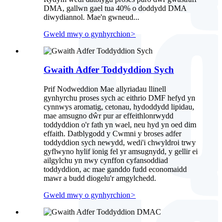
DMA, gallwn gael tua 40% o doddydd DMA
diwydiannol. Mae'n gwneud...
Gweld mwy o gynhyrchion
>
Gwaith Adfer Toddyddion Sych
Prif Nodweddion Mae allyriadau llinell
gynhyrchu proses sych ac eithrio DMF hefyd yn
cynnwys aromatig, cetonau, hydoddydd lipidau,
mae amsugno dŵr pur ar effeithlonrwydd
toddyddion o'r fath yn wael, neu hyd yn oed dim
effaith. Datblygodd y Cwmni y broses adfer
toddyddion sych newydd, wedi'i chwyldroi trwy
gyflwyno hylif ïonig fel yr amsugnydd, y gellir ei
ailgylchu yn nwy cynffon cyfansoddiad
toddyddion, ac mae ganddo fudd economaidd
mawr a budd diogelu'r amgylchedd.
Gweld mwy o gynhyrchion
>