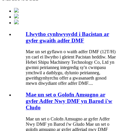
Llwytho cynhwysydd i Bacistan ar
gyfer gwaith adfer DMF
Mae un set gyflawn o waith adfer DMF (12T/H)
yn cael ei llwytho i gleient Pacistan heddiw. Mae
Hebei Shipu Machinery Technology Co, Ltd yn
gwmni peirianneg integredig sy'n cwmpasu
ymchwil a datblygu, dylunio peirianneg,
gweithgynhyrchu offer a gwasanaeth gosod
mewn diwydiant offer adfer DMF....
Mae un set o Golofn Amsugno ar
gyfer Adfer Nwy DMF yn Barod i'w
Cludo
Mae un set o Colofn Amsugno ar gyfer Adfer
Nwy DMF yn Barod i'w Gludo Mae un set o
golofn amsugno ar gyfer adferiad nwy DMF