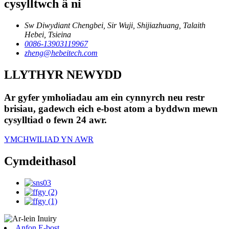
cysylltwch â ni
Sw Diwydiant Chengbei, Sir Wuji, Shijiazhuang, Talaith
Hebei, Tsieina
0086-13903119967
zheng@hebeitech.com
LLYTHYR NEWYDD
Ar gyfer ymholiadau am ein cynnyrch neu restr
brisiau, gadewch eich e-bost atom a byddwn mewn
cysylltiad o fewn 24 awr.
YMCHWILIAD YN AWR
Cymdeithasol
Anfon E-bost