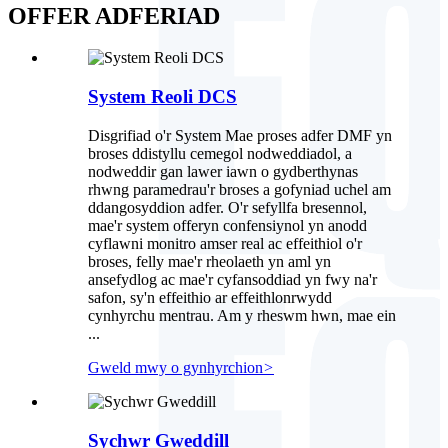
OFFER ADFERIAD
System Reoli DCS
Disgrifiad o'r System Mae proses adfer DMF yn
broses ddistyllu cemegol nodweddiadol, a
nodweddir gan lawer iawn o gydberthynas
rhwng paramedrau'r broses a gofyniad uchel am
ddangosyddion adfer. O'r sefyllfa bresennol,
mae'r system offeryn confensiynol yn anodd
cyflawni monitro amser real ac effeithiol o'r
broses, felly mae'r rheolaeth yn aml yn
ansefydlog ac mae'r cyfansoddiad yn fwy na'r
safon, sy'n effeithio ar effeithlonrwydd
cynhyrchu mentrau. Am y rheswm hwn, mae ein
...
Gweld mwy o gynhyrchion
>
Sychwr Gweddill