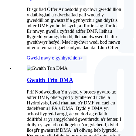
Disgrifiad Offer Arloesodd y sychwr gweddillion
y datblygiad a'r dyrchafiad gall wneud y
gweddillion gwastraff a gynhyrchir gan ddyfais
adfer DMF yn hollol sych, a ffurfio slag ffurfio.
Er mwyn gwella cyfradd adfer DMF, lleihau
llygredd yr amgylchedd, lleihau dwysedd llafur
gweithwyr hefyd. Mae'r sychwr wedi bod mewn
nifer o fentrau i gael canlyniadau da. Llun Offer
Gweld mwy o gynhyrchion
>
Gwaith Trin DMA
Prif Nodweddion Yn ystod y broses gywiro ac
adfer DMF, oherwydd y tymheredd uchel a
Hydrolysis, bydd rhannau o'r DMF yn cael eu
dadelfennu i FA a DMA. Bydd y DMA yn
achosi llygredd arogl, ac yn dod ag effaith
ddifrifol ar yr amgylchedd gweithredu a'r fenter. I
ddilyn y syniad o ddiogelu'r Amgylchedd, dylid
llosgi'r gwastraff DMA, a'i ollwng heb lygredd.
Rydym wedi datblygu proses puro dŵr gwastraff