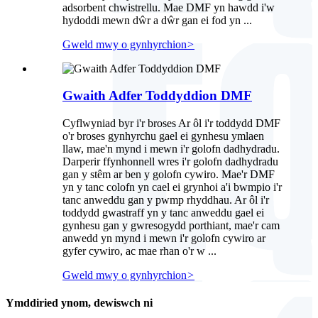
adsorbent chwistrellu. Mae DMF yn hawdd i'w
hydoddi mewn dŵr a dŵr gan ei fod yn ...
Gweld mwy o gynhyrchion
>
Gwaith Adfer Toddyddion DMF
Cyflwyniad byr i'r broses Ar ôl i'r toddydd DMF
o'r broses gynhyrchu gael ei gynhesu ymlaen
llaw, mae'n mynd i mewn i'r golofn dadhydradu.
Darperir ffynhonnell wres i'r golofn dadhydradu
gan y stêm ar ben y golofn cywiro. Mae'r DMF
yn y tanc colofn yn cael ei grynhoi a'i bwmpio i'r
tanc anweddu gan y pwmp rhyddhau. Ar ôl i'r
toddydd gwastraff yn y tanc anweddu gael ei
gynhesu gan y gwresogydd porthiant, mae'r cam
anwedd yn mynd i mewn i'r golofn cywiro ar
gyfer cywiro, ac mae rhan o'r w ...
Gweld mwy o gynhyrchion
>
Ymddiried ynom, dewiswch ni