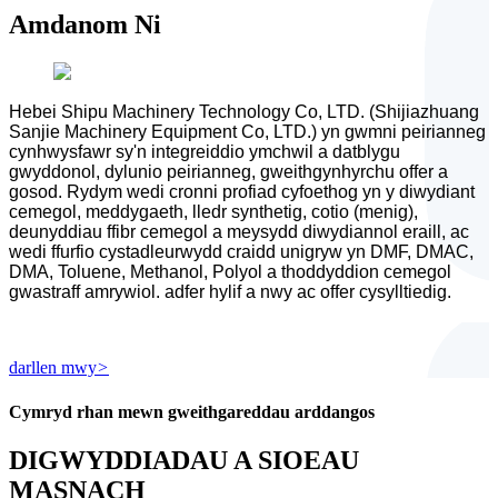
Amdanom Ni
Hebei Shipu Machinery Technology Co, LTD. (Shijiazhuang
Sanjie Machinery Equipment Co, LTD.) yn gwmni peirianneg
cynhwysfawr sy'n integreiddio ymchwil a datblygu
gwyddonol, dylunio peirianneg, gweithgynhyrchu offer a
gosod. Rydym wedi cronni profiad cyfoethog yn y diwydiant
cemegol, meddygaeth, lledr synthetig, cotio (menig),
deunyddiau ffibr cemegol a meysydd diwydiannol eraill, ac
wedi ffurfio cystadleurwydd craidd unigryw yn DMF, DMAC,
DMA, Toluene, Methanol, Polyol a thoddyddion cemegol
gwastraff amrywiol. adfer hylif a nwy ac offer cysylltiedig.
darllen mwy
>
Cymryd rhan mewn gweithgareddau arddangos
DIGWYDDIADAU A SIOEAU
MASNACH