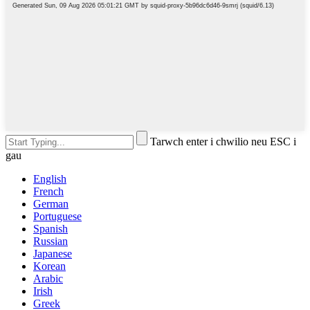
Tarwch enter i chwilio neu ESC i
gau
English
French
German
Portuguese
Spanish
Russian
Japanese
Korean
Arabic
Irish
Greek