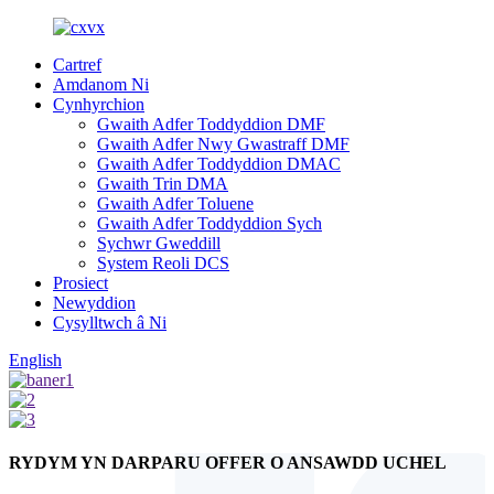
Cartref
Amdanom Ni
Cynhyrchion
Gwaith Adfer Toddyddion DMF
Gwaith Adfer Nwy Gwastraff DMF
Gwaith Adfer Toddyddion DMAC
Gwaith Trin DMA
Gwaith Adfer Toluene
Gwaith Adfer Toddyddion Sych
Sychwr Gweddill
System Reoli DCS
Prosiect
Newyddion
Cysylltwch â Ni
English
RYDYM YN DARPARU OFFER O ANSAWDD UCHEL