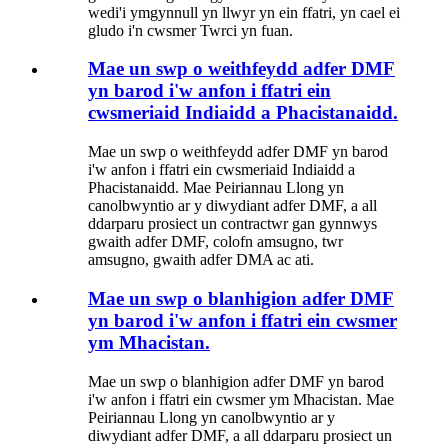
wedi'i ymgynnull yn llwyr yn ein ffatri, yn cael ei
gludo i'n cwsmer Twrci yn fuan.
Mae un swp o weithfeydd adfer DMF
yn barod i'w anfon i ffatri ein
cwsmeriaid Indiaidd a Phacistanaidd.
Mae un swp o weithfeydd adfer DMF yn barod
i'w anfon i ffatri ein cwsmeriaid Indiaidd a
Phacistanaidd. Mae Peiriannau Llong yn
canolbwyntio ar y diwydiant adfer DMF, a all
ddarparu prosiect un contractwr gan gynnwys
gwaith adfer DMF, colofn amsugno, twr
amsugno, gwaith adfer DMA ac ati.
Mae un swp o blanhigion adfer DMF
yn barod i'w anfon i ffatri ein cwsmer
ym Mhacistan.
Mae un swp o blanhigion adfer DMF yn barod
i'w anfon i ffatri ein cwsmer ym Mhacistan. Mae
Peiriannau Llong yn canolbwyntio ar y
diwydiant adfer DMF, a all ddarparu prosiect un