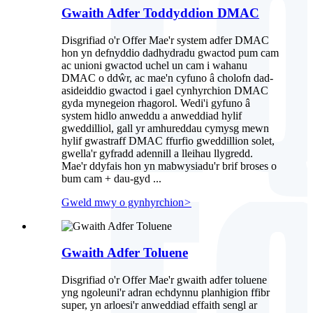
Gwaith Adfer Toddyddion DMAC
Disgrifiad o'r Offer Mae'r system adfer DMAC
hon yn defnyddio dadhydradu gwactod pum cam
ac unioni gwactod uchel un cam i wahanu
DMAC o ddŵr, ac mae'n cyfuno â cholofn dad-
asideiddio gwactod i gael cynhyrchion DMAC
gyda mynegeion rhagorol. Wedi'i gyfuno â
system hidlo anweddu a anweddiad hylif
gweddilliol, gall yr amhureddau cymysg mewn
hylif gwastraff DMAC ffurfio gweddillion solet,
gwella'r gyfradd adennill a lleihau llygredd.
Mae'r ddyfais hon yn mabwysiadu'r brif broses o
bum cam + dau-gyd ...
Gweld mwy o gynhyrchion
>
Gwaith Adfer Toluene
Disgrifiad o'r Offer Mae'r gwaith adfer toluene
yng ngoleuni'r adran echdynnu planhigion ffibr
super, yn arloesi'r anweddiad effaith sengl ar